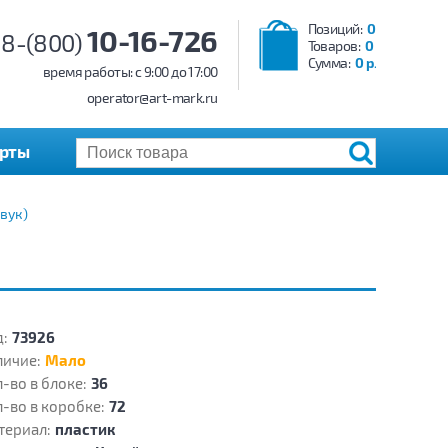
Позиций:
0
10-16-726
8-(800)
Товаров:
0
Сумма:
0 р.
время работы: c 9:00 до 17:00
operator@art-mark.ru
арты
звук)
:
73926
личие:
Мало
-во в блоке:
36
-во в коробке:
72
териал:
пластик