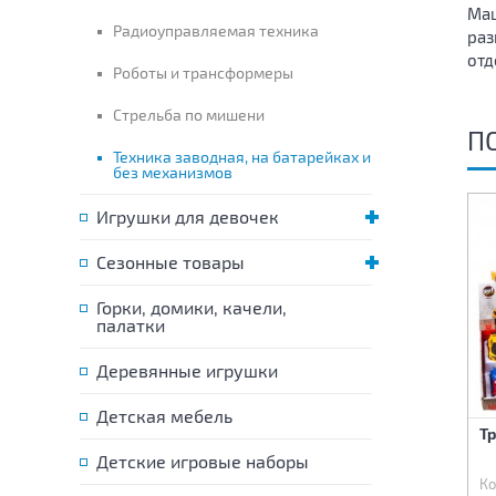
Маш
Радиоуправляемая техника
раз
отд
Роботы и трансформеры
Стрельба по мишени
П
Техника заводная, на батарейках и
без механизмов
Игрушки для девочек
Сезонные товары
Горки, домики, качели,
палатки
Деревянные игрушки
Детская мебель
Боевая машина
Трансформер-машина
Т
поддержки танков "Закат"
(свет,звук) 22х7,5х9 см
Детские игровые наборы
Код:
76234
Код:
76284
Ко