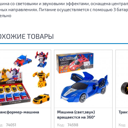
ина со световыми и звуковыми эффектами, оснащена централ
ных направлениях. Питание осуществляется с помощью 3 батар
ельно
ОХОЖИЕ ТОВАРЫ
рансформер-машина
Машина (свет,звук)
Трак
вращаестся на 360°
д:
74051
Код:
74598
Код: