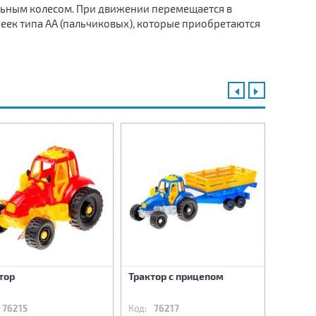
ьным колесом. При движении перемещается в
еек типа АА (пальчиковых), которые приобретаются
тор
Трактор с прицепом
Боевая
поддер
76215
Код:
76217
Код:
7