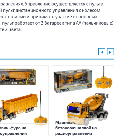
авлениях. Управление осуществляется с пульта.
й пульт дистанционного управления с колесом
пятствиями и принимать участие в гоночных
пульт работает от 3 батареек типа АА (пальчиковые)
е 2 цвета.
Машина с
овик-фура на
бетономешалкой на
Машина
оуправлении
радиоуправлении
радиоу