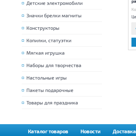
р
(USB)
Детские электромобили
(USB)
Код:
81685
Код:
81686
Ко
Значки брелки магниты
1 620 р.
1 510 р.
Цена:
Цена:
Це
Конструкторы
Копилки, статуэтки
В КОРЗИНУ
В КОРЗИНУ
Мягкая игрушка
Наборы для творчества
Настольные игры
Пакеты подарочные
Товары для праздника
Каталог товаров
Новости
Доставка