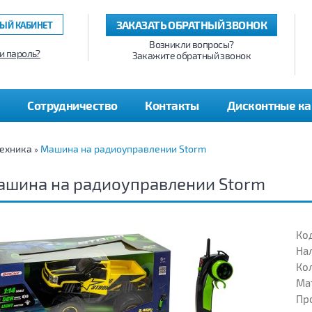
ЗАКАЗАТЬ ОБРАТНЫЙ ЗВОНОК
ЫЙ КАБИНЕТ
Возникли вопросы?
и пароль?
Закажите обратный звонок
Сотрудничество
Контакты
Дисконтные к
ехника
Машина на радиоуправлении Storm
»
ашина на радиоуправлении Storm
Код
На
Кол
Ма
Пр