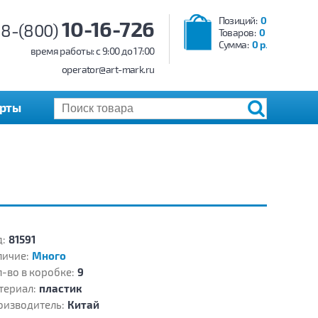
Позиций:
0
10-16-726
8-(800)
Товаров:
0
Сумма:
0 р.
время работы: c 9:00 до 17:00
operator@art-mark.ru
арты
:
81591
личие:
Много
-во в коробке:
9
териал:
пластик
оизводитель:
Китай