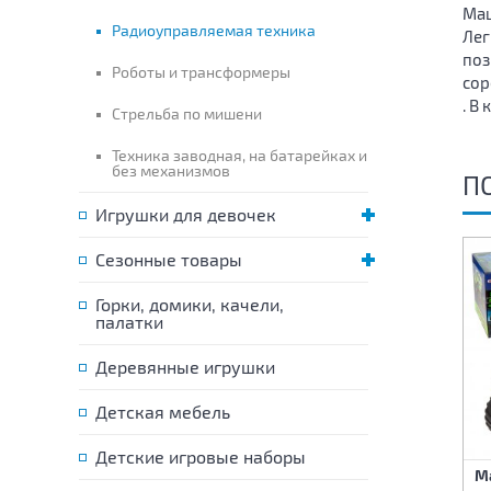
Маш
Радиоуправляемая техника
Лег
поз
Роботы и трансформеры
сор
. В
Стрельба по мишени
Техника заводная, на батарейках и
без механизмов
П
Игрушки для девочек
Сезонные товары
Горки, домики, качели,
палатки
Деревянные игрушки
Детская мебель
Детские игровые наборы
Машина Грузовик на
Машина с краном на
М
радиоуправлении 1:30
радиоуправлении 1:30