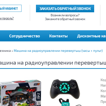
ЗАКАЗАТЬ ОБРАТНЫЙ ЗВОНОК
ЫЙ КАБИНЕТ
Возникли вопросы?
и пароль?
Закажите обратный звонок
Сотрудничество
Контакты
Дисконтные к
ехника
Машина на радиоуправлении перевертыш (часы + пульт)
»
шина на радиоуправлении перевертыш 
Код
На
Кол
Ма
Пр