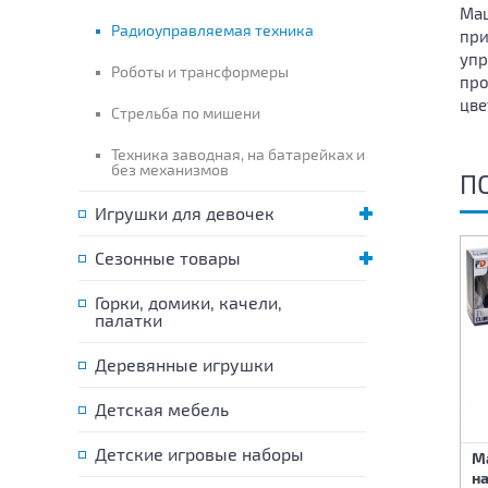
Маш
Радиоуправляемая техника
при
упр
Роботы и трансформеры
про
цве
Стрельба по мишени
Техника заводная, на батарейках и
без механизмов
П
Игрушки для девочек
Сезонные товары
Горки, домики, качели,
палатки
Деревянные игрушки
Детская мебель
Детские игровые наборы
М
Машина на
Машина на
на