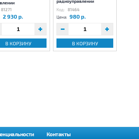
радиоуправлении
радиоу
влении
81271
Код:
81464
Код:
81
2 930 р.
980 р.
9
:
Цена:
Цена:
В КОРЗИНУ
В КОРЗИНУ
енциальности
Контакты