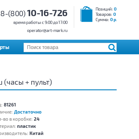
Позиций:
0
10-16-726
8-(800)
Товаров:
0
Сумма:
0 р.
время работы: c 9:00 до 17:00
operator@art-mark.ru
арты
(часы + пульт)
:
81261
личие:
Достаточно
-во в коробке:
24
териал:
пластик
оизводитель:
Китай