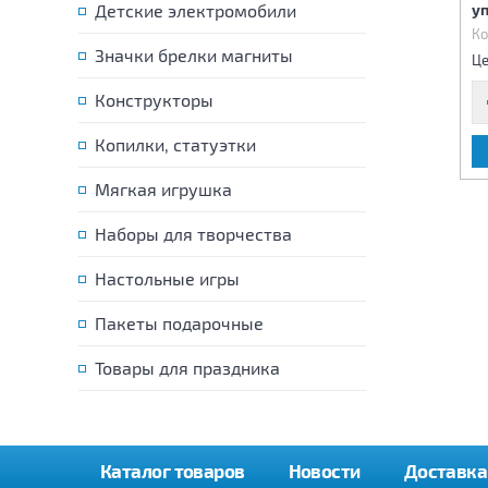
радиоуправлении
радиоуправлении
Детские электромобили
у
Код:
81467
Код:
81468
Ко
Значки брелки магниты
5 010 р.
5 010 р.
Цена:
Цена:
Це
Конструкторы
Копилки, статуэтки
В КОРЗИНУ
В КОРЗИНУ
Мягкая игрушка
Наборы для творчества
Настольные игры
Пакеты подарочные
Товары для праздника
Каталог товаров
Новости
Доставка