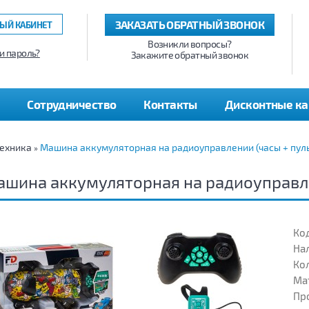
ЗАКАЗАТЬ ОБРАТНЫЙ ЗВОНОК
ЫЙ КАБИНЕТ
Возникли вопросы?
и пароль?
Закажите обратный звонок
Сотрудничество
Контакты
Дисконтные к
ехника
Машина аккумуляторная на радиоуправлении (часы + пуль
»
шина аккумуляторная на радиоуправле
Код
На
Кол
Ма
Пр