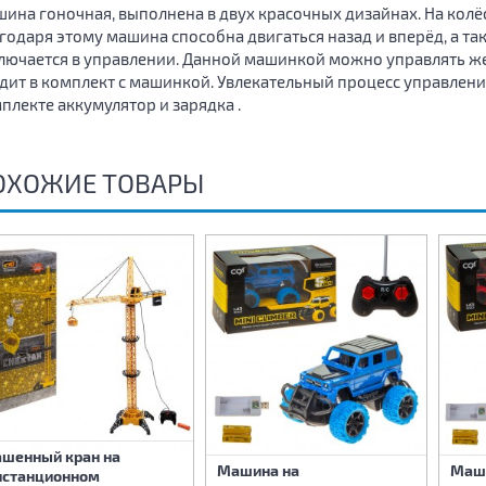
ина гоночная, выполнена в двух красочных дизайнах. На кол
годаря этому машина способна двигаться назад и вперёд, а та
лючается в управлении. Данной машинкой можно управлять ж
дит в комплект с машинкой. Увлекательный процесс управления
плекте аккумулятор и зарядка .
ОХОЖИЕ ТОВАРЫ
ашенный кран на
Машина на
Маш
истанционном