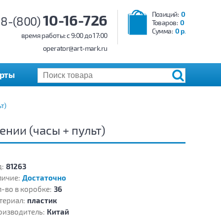
Позиций:
0
10-16-726
8-(800)
Товаров:
0
Сумма:
0 р.
время работы: c 9:00 до 17:00
operator@art-mark.ru
арты
т)
нии (часы + пульт)
:
81263
личие:
Достаточно
-во в коробке:
36
териал:
пластик
оизводитель:
Китай