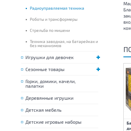
Маш
Радиоуправляемая техника
Бла
зак
Роботы и трансформеры
вхо
ком
Стрельба по мишени
Техника заводная, на батарейках и
без механизмов
П
Игрушки для девочек
Сезонные товары
Горки, домики, качели,
палатки
Деревянные игрушки
Детская мебель
Детские игровые наборы
Б
Машина на
Машина на
д