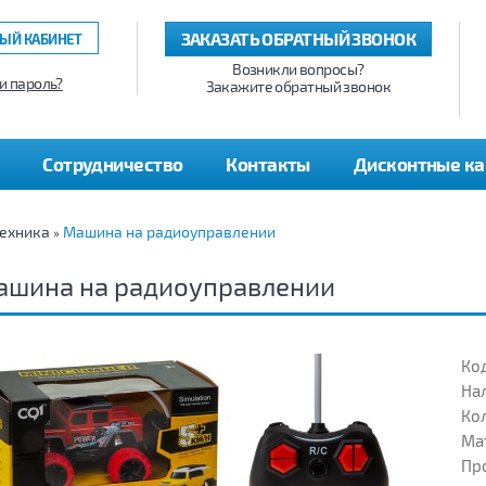
ЗАКАЗАТЬ ОБРАТНЫЙ ЗВОНОК
ЫЙ КАБИНЕТ
Возникли вопросы?
и пароль?
Закажите обратный звонок
Сотрудничество
Контакты
Дисконтные к
ехника
Машина на радиоуправлении
»
ашина на радиоуправлении
Код
На
Кол
Ма
Пр