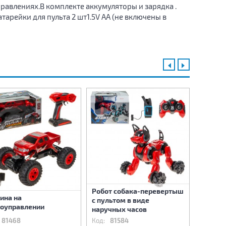
равлениях.В комплекте аккумуляторы и зарядка .
арейки для пульта 2 шт1.5V AA (не включены в
Робот собака-перевертыш
ина на
Машина
с пультом в виде
оуправлении
радиоу
наручных часов
81468
Код:
81584
Код:
81