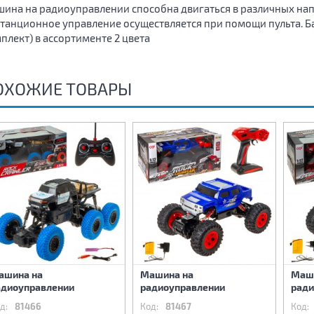
ина на радиоуправлении способна двигаться в различных нап
танционное управление осуществляется при помощи пульта. Бат
плект) в ассортименте 2 цвета
ОХОЖИЕ ТОВАРЫ
ашина на
Машина на
Маш
адиоуправлении
радиоуправлении
ради
д:
81466
Код:
81467
Код: