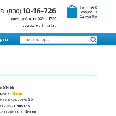
Позиций:
0
10-16-726
8-(800)
Товаров:
0
Сумма:
0 р.
время работы: c 9:00 до 17:00
operator@art-mark.ru
арты
:
81465
личие:
Мало
-во в коробке:
96
териал:
пластик
оизводитель:
Китай