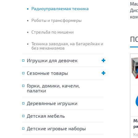
Маш
Радиоуправляемая техника
Дис
ком
Роботы и трансформеры
Стрельба по мишени
П
Техника заводная, на батарейках и
без механизмов
Игрушки для девочек
Сезонные товары
Горки, домики, качели,
палатки
Деревянные игрушки
Детская мебель
Танк на радиоуправлении
Машина на
М
стреляет водой, эффект
радиоуправлении Rover
р
дыма
Детские игровые наборы
Код:
81585
Код:
81586
Ко