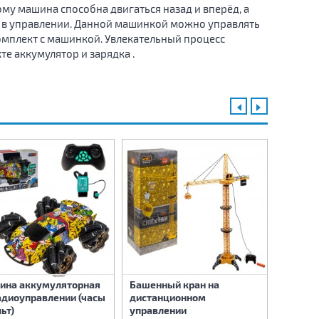
му машина способна двигаться назад и вперёд, а
я в управлении. Данной машинкой можно управлять
омплект с машинкой. Увлекательный процесс
те аккумулятор и зарядка .
ина аккумуляторная
Башенный кран на
Машина
адиоуправлении (часы
дистанционном
радиоу
льт)
управлении