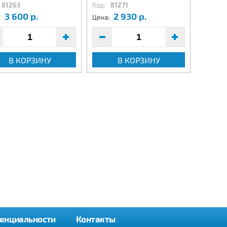
81263
Код:
81271
Код:
8
3 600 р.
2 930 р.
9
:
Цена:
Цена:
В КОРЗИНУ
В КОРЗИНУ
енциальности
Контакты