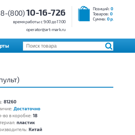
Позиций:
0
10-16-726
8-(800)
Товаров:
0
Сумма:
0 р.
время работы: c 9:00 до 17:00
operator@art-mark.ru
арты
пульт)
:
81260
личие:
Достаточно
-во в коробке:
18
териал:
пластик
оизводитель:
Китай