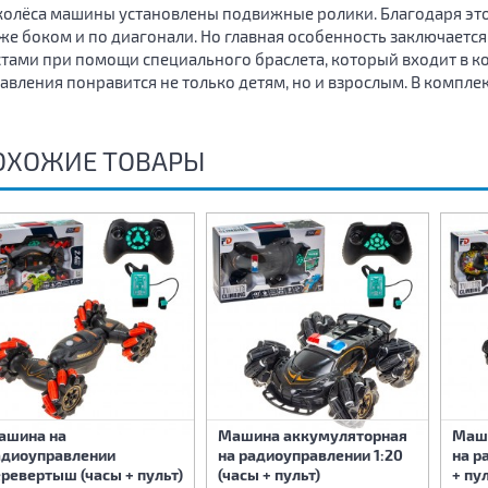
колёса машины установлены подвижные ролики. Благодаря это
же боком и по диагонали. Но главная особенность заключаетс
тами при помощи специального браслета, который входит в к
авления понравится не только детям, но и взрослым. В комплек
ОХОЖИЕ ТОВАРЫ
ашина на
Машина аккумуляторная
Маш
адиоуправлении
на радиоуправлении 1:20
на р
ревертыш (часы + пульт)
(часы + пульт)
+ пу