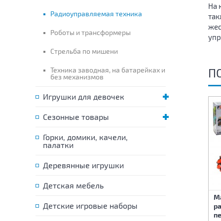
На 
Радиоуправляемая техника
так
жес
Роботы и трансформеры
упр
Стрельба по мишени
Техника заводная, на батарейках и
П
без механизмов
Игрушки для девочек
Сезонные товары
Горки, домики, качели,
палатки
Деревянные игрушки
Детская мебель
М
Машина на
Машина на
Детские игровые наборы
р
радиоуправлении
радиоуправлении
пе