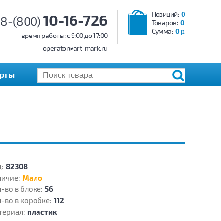
Позиций:
0
10-16-726
8-(800)
Товаров:
0
Сумма:
0 р.
время работы: c 9:00 до 17:00
operator@art-mark.ru
арты
:
82308
личие:
Мало
-во в блоке:
56
-во в коробке:
112
териал:
пластик