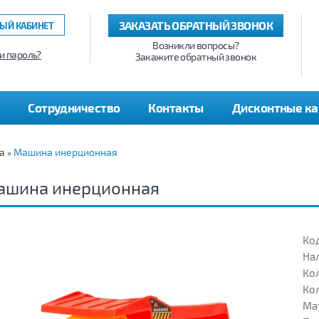
ЗАКАЗАТЬ ОБРАТНЫЙ ЗВОНОК
ЫЙ КАБИНЕТ
Возникли вопросы?
и пароль?
Закажите обратный звонок
Сотрудничество
Контакты
Дисконтные к
а
Машина инерционная
»
ашина инерционная
Код
На
Кол
Кол
Ма