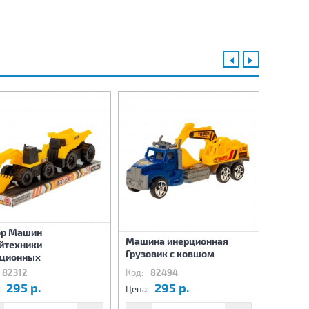
ор Машин
Машина инерционная
Машина
йтехники
Грузовик с ковшом
Кран
рционных
82312
Код:
82494
Код:
8
295 р.
295 р.
2
:
Цена:
Цена: