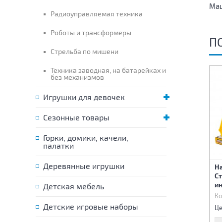
Маш
Радиоуправляемая техника
Роботы и трансформеры
П
Стрельба по мишени
Техника заводная, на батарейках и
без механизмов
Игрушки для девочек
Сезонные товары
Горки, домики, качели,
палатки
Деревянные игрушки
Н
Машина инерционная
Машина инерционная
С
Кран
Бетономешалка
и
Детская мебель
Код:
82495
Код:
82496
Ко
295 р.
295 р.
Детские игровые наборы
Цена:
Цена:
Це