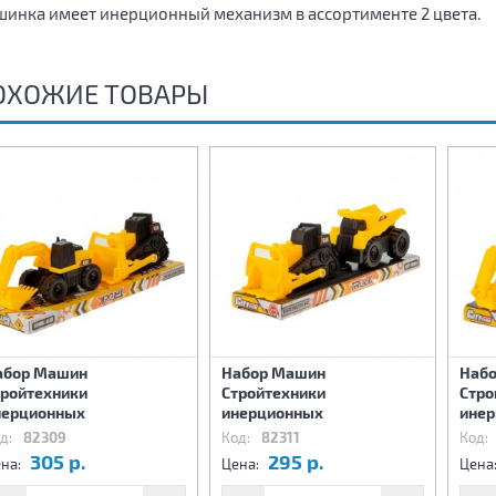
инка имеет инерционный механизм в ассортименте 2 цвета.
ОХОЖИЕ ТОВАРЫ
абор Машин
Набор Машин
Наб
тройтехники
Стройтехники
Стро
нерционных
инерционных
ине
д:
82309
Код:
82311
Код:
305 р.
295 р.
на:
Цена:
Цена