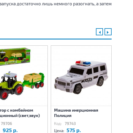
запуска достаточно лишь немного разогнать, а затем
тор с комбайном
Машина инерционная
Машина
ционный (свет,звук)
Полиция
Автово
79706
Код:
79743
Код:
7
925 р.
575 р.
8
:
Цена:
Цена: