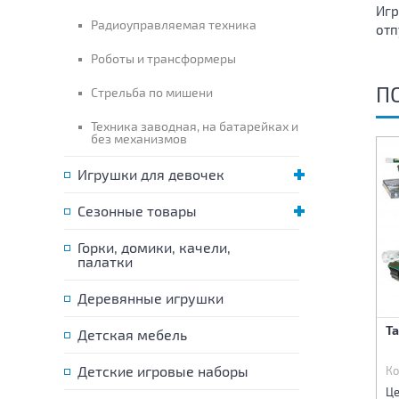
Игр
Радиоуправляемая техника
отп
Роботы и трансформеры
П
Стрельба по мишени
Техника заводная, на батарейках и
без механизмов
Игрушки для девочек
Сезонные товары
Горки, домики, качели,
палатки
Деревянные игрушки
Машина инерционная
Машина инерционная
Т
Детская мебель
Автовоз+вертолет,машина
Автовоз+вертолет,танк
Детские игровые наборы
Код:
79780
Код:
79781
Ко
875 р.
890 р.
Цена:
Цена:
Це