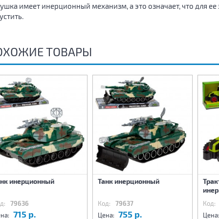
ушка имеет инерционный механизм, а это означает, что для ее 
устить.
ОХОЖИЕ ТОВАРЫ
анк инерционный
Танк инерционный
Трак
инер
д:
79636
Код:
79637
Код:
715 р.
755 р.
на:
Цена:
Цена