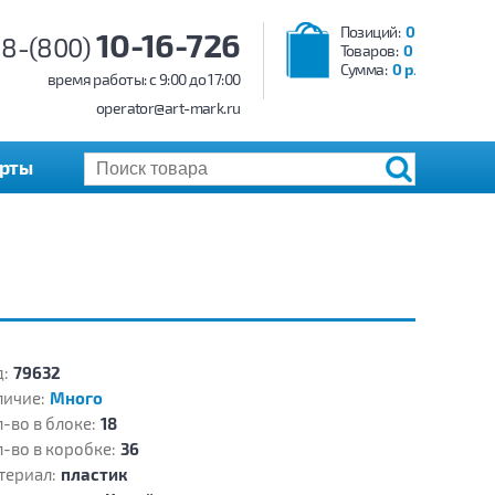
Позиций:
0
10-16-726
8-(800)
Товаров:
0
Сумма:
0 р.
время работы: c 9:00 до 17:00
operator@art-mark.ru
арты
:
79632
личие:
Много
-во в блоке:
18
-во в коробке:
36
териал:
пластик