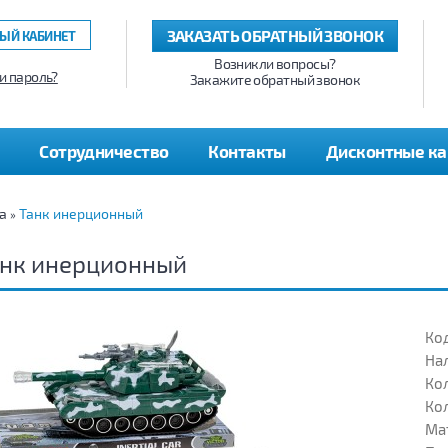
ЗАКАЗАТЬ ОБРАТНЫЙ ЗВОНОК
ЫЙ КАБИНЕТ
Возникли вопросы?
и пароль?
Закажите обратный звонок
Сотрудничество
Контакты
Дисконтные к
а
Танк инерционный
»
анк инерционный
Код
На
Кол
Кол
Ма