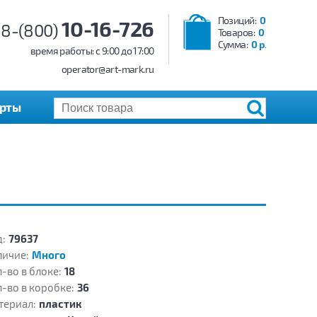
Позиций:
0
10-16-726
8-(800)
Товаров:
0
Сумма:
0 р.
время работы: c 9:00 до 17:00
operator@art-mark.ru
арты
:
79637
личие:
Много
-во в блоке:
18
-во в коробке:
36
териал:
пластик