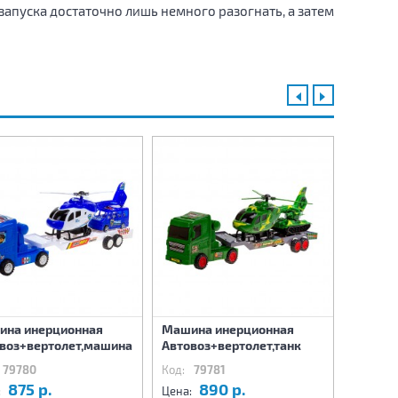
запуска достаточно лишь немного разогнать, а затем
ина инерционная
Машина инерционная
Танк и
воз+вертолет,машина
Автовоз+вертолет,танк
79780
Код:
79781
Код:
8
875 р.
890 р.
6
:
Цена:
Цена: