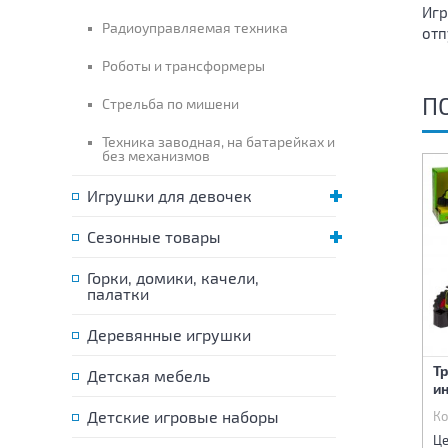
Игр
Радиоуправляемая техника
отп
Роботы и трансформеры
П
Стрельба по мишени
Техника заводная, на батарейках и
без механизмов
Игрушки для девочек
Сезонные товары
Горки, домики, качели,
палатки
Деревянные игрушки
Танк инерционный
Машина инерционная
Т
Детская мебель
ин
Детские игровые наборы
Код:
80429
Код:
80441
Ко
625 р.
365 р.
Цена:
Цена:
Це