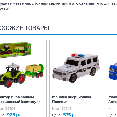
ушка имеет инерционный механизм, а это означает, что для ее 
устить.
ОХОЖИЕ ТОВАРЫ
рактор с комбайном
Машина инерционная
Маш
ерционный (свет,звук)
Полиция
Авто
д:
79706
Код:
79743
Код:
925 р.
575 р.
на:
Цена:
Цена