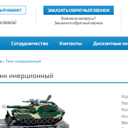
ЗАКАЗАТЬ ОБРАТНЫЙ ЗВОНОК
ЫЙ КАБИНЕТ
Возникли вопросы?
и пароль?
Закажите обратный звонок
Сотрудничество
Контакты
Дисконтные к
а
Танк инерционный
»
анк инерционный
Код
На
Кол
Кол
Ма