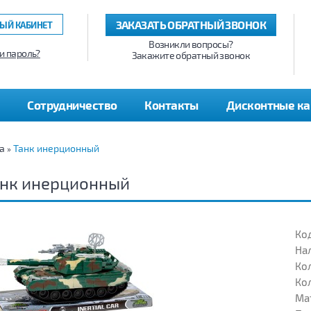
ЗАКАЗАТЬ ОБРАТНЫЙ ЗВОНОК
ЫЙ КАБИНЕТ
Возникли вопросы?
и пароль?
Закажите обратный звонок
Сотрудничество
Контакты
Дисконтные к
а
Танк инерционный
»
анк инерционный
Код
На
Кол
Кол
Ма