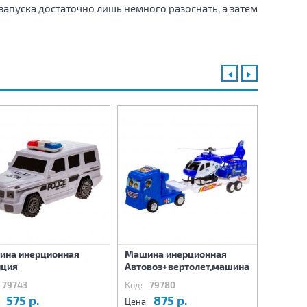
запуска достаточно лишь немного разогнать, а затем
ина инерционная
Машина инерционная
Машина
иция
Автовоз+вертолет,машина
Автово
79743
Код:
79780
Код:
79
575 р.
875 р.
8
:
Цена:
Цена: