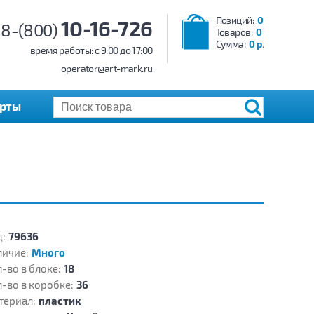
Позиций:
0
10-16-726
8-(800)
Товаров:
0
Сумма:
0 р.
время работы: c 9:00 до 17:00
operator@art-mark.ru
арты
:
79636
личие:
Много
-во в блоке:
18
-во в коробке:
36
териал:
пластик