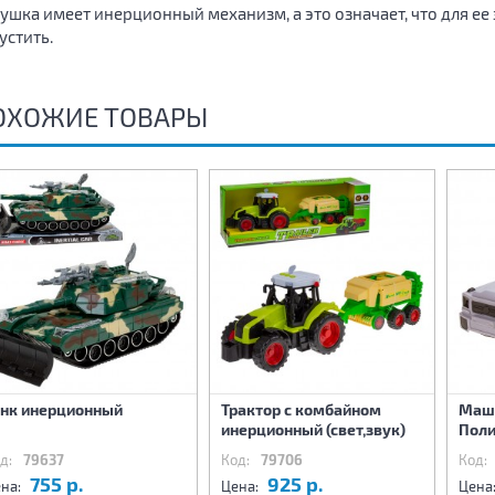
ушка имеет инерционный механизм, а это означает, что для ее 
устить.
ОХОЖИЕ ТОВАРЫ
анк инерционный
Трактор с комбайном
Маш
инерционный (свет,звук)
Пол
д:
79637
Код:
79706
Код:
755 р.
925 р.
на:
Цена:
Цена