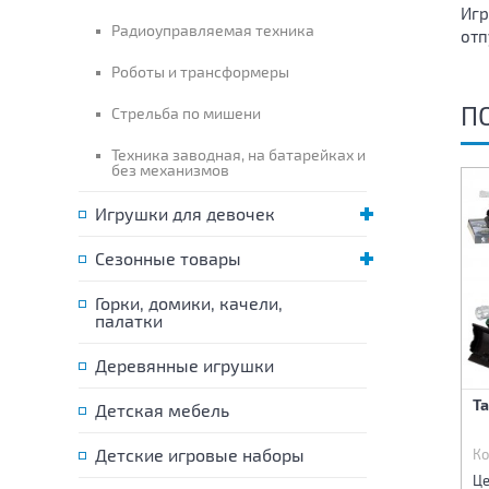
Игр
Радиоуправляемая техника
отп
Роботы и трансформеры
П
Стрельба по мишени
Техника заводная, на батарейках и
без механизмов
Игрушки для девочек
Сезонные товары
Горки, домики, качели,
палатки
Деревянные игрушки
Машина инерционная
Танк инерционный
Т
Детская мебель
Автовоз+вертолет,танк
Детские игровые наборы
Код:
79781
Код:
80429
Ко
890 р.
625 р.
Цена:
Цена:
Це