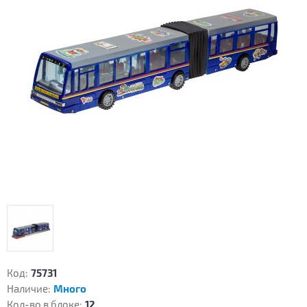
Код:
75731
Наличие:
Много
Кол-во в блоке:
12