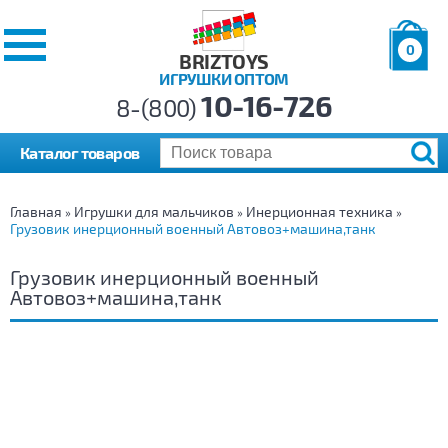
0
BRIZTOYS
ИГРУШКИ ОПТОМ
Позиций:
10-16-726
Товаров:
8-(800)
Сумма:
0
р.
Каталог товаров
Главная
Игрушки для мальчиков
Инерционная техника
»
»
»
Грузовик инерционный военный Автовоз+машина,танк
Грузовик инерционный военный
Автовоз+машина,танк