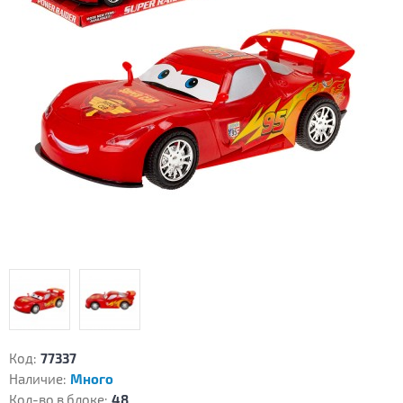
Код:
77337
Наличие:
Много
Кол-во в блоке:
48