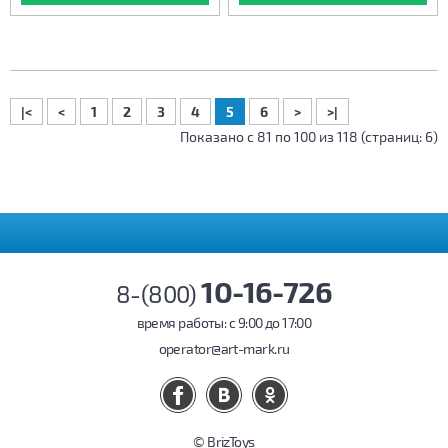
|<
<
1
2
3
4
5
6
>
>|
Показано с 81 по 100 из 118 (страниц: 6)
10-16-726
8-(800)
время работы: c 9:00 до 17:00
operator@art-mark.ru
© BrizToys