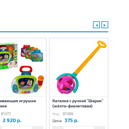
вивающая игрушка
Каталка с ручкой "Шарик"
Развив
оке
(жёлто-фиолетовая)
Лабири
81377
Код:
81386
Код:
81
2 920 р.
375 р.
5
:
Цена:
Цена: