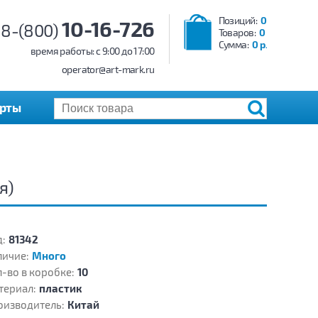
Позиций:
0
10-16-726
8-(800)
Товаров:
0
Сумма:
0 р.
время работы: c 9:00 до 17:00
operator@art-mark.ru
арты
я)
:
81342
личие:
Много
-во в коробке:
10
териал:
пластик
оизводитель:
Китай