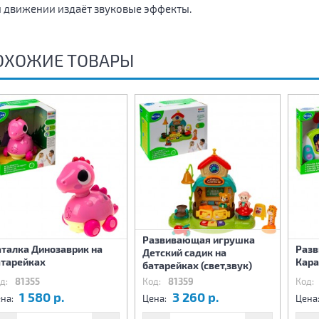
 движении издаёт звуковые эффекты.
ОХОЖИЕ ТОВАРЫ
Развивающая игрушка
аталка Динозаврик на
Раз
Детский садик на
атарейках
Кара
батарейках (свет,звук)
д:
81355
Код:
81359
Код:
1 580 р.
3 260 р.
на:
Цена:
Цена