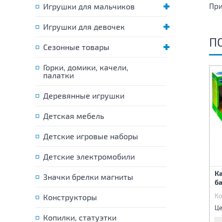
Игрушки для мальчиков
При
Игрушки для девочек
П
Сезонные товары
Горки, домики, качели,
палатки
Деревянные игрушки
Детская мебель
Детские игровые наборы
Детские электромобили
Развивающая игрушка
Кубики для умников
К
Значки брелки магниты
Лабиринт с бусинами
«Арифметика» 12 штук
б
Код:
81437
Код:
81802
Ко
Конструкторы
575 р.
200 р.
Цена:
Цена:
Це
Копилки, статуэтки