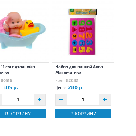
 11 см с уточкой в
Набор для ванной Аква
Набор 
очке
Математика
Матем
80516
Код:
82082
Код:
8
305 р.
280 р.
4
:
Цена:
Цена:
В КОРЗИНУ
В КОРЗИНУ