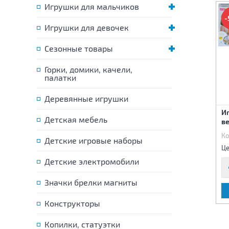
Игрушки для мальчиков
-
Игрушки для девочек
Сезонные товары
Горки, домики, качели,
палатки
Деревянные игрушки
Набор для ванной Аква
Набор для купания 5
И
Детская мебель
Математика
животных
в
Код:
82083
Код:
83255
Ко
Детские игровые наборы
410 р.
455 р.
Цена:
Цена:
Це
Детские электромобили
Значки брелки магниты
В КОРЗИНУ
В КОРЗИНУ
Конструкторы
Копилки, статуэтки