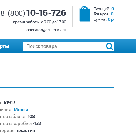
Позиций:
0
10-16-726
8-(800)
Товаров:
0
Сумма:
0 р.
время работы: c 9:00 до 17:00
operator@art-mark.ru
арты
:
61917
личие:
Много
-во в блоке:
108
-во в коробке:
432
териал:
пластик