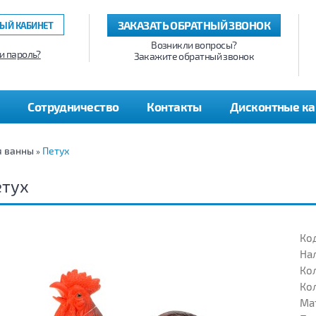
ЗАКАЗАТЬ ОБРАТНЫЙ ЗВОНОК
ЫЙ КАБИНЕТ
Возникли вопросы?
и пароль?
Закажите обратный звонок
Сотрудничество
Контакты
Дисконтные к
я ванны
Петух
»
етух
Код
На
Кол
Кол
Ма