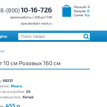
Позиций:
0
10-16-726
8-(800)
Товаров:
0
Сумма:
0 р.
время работы: c 9:00 до 17:00
operator@art-mark.ru
арты
 см
 10 см Розовых 160 см
:
68231
личие:
Много
-во в коробке:
24
оизводитель:
Китай
455 р.
на: