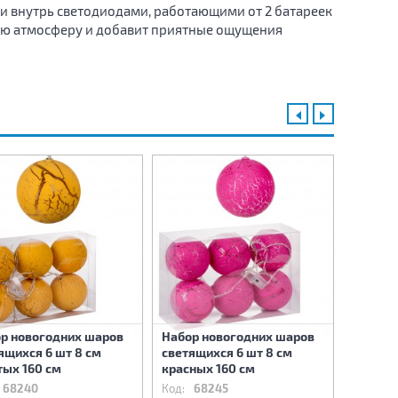
и внутрь светодиодами, работающими от 2 батареек
нюю атмосферу и добавит приятные ощущения
р новогодних шаров
Набор новогодних шаров
Набор 
ящихся 6 шт 8 см
светящихся 6 шт 8 см
светящ
ых 160 см
красных 160 см
белых 
68240
Код:
68245
Код:
6