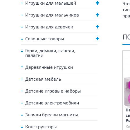
Игрушки для малышей
Это
тип
Игрушки для мальчиков
пра
Игрушки для девочек
П
Сезонные товары
Горки, домики, качели,
палатки
Деревянные игрушки
Детская мебель
Детские игровые наборы
Детские электромобили
Набор новогодних шаров
Набор новогодних шаров
Н
Значки брелки магниты
светящихся 6 шт 8 см
светящихся 10 шт 6 см
св
белых 160 см
Желтых 207 см
Р
Конструкторы
Код:
68246
Код:
68247
Ко