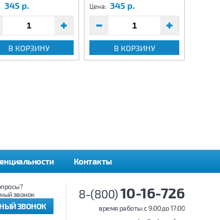
345 р.
345 р.
3
:
Цена:
Цена:
В КОРЗИНУ
В КОРЗИНУ
енциальности
Контакты
опросы?
10-16-726
8-(800)
ный звонок
ТНЫЙ ЗВОНОК
время работы: c 9:00 до 17:00