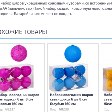
 набор шаров украшенных красивыми узорами, со встроенным
а АА (пальчиковых) Такой набор создаст красочную новогод
здника. Батарейки в комплект не входят.
ОХОЖИЕ ТОВАРЫ
абор новогодних шаров
Набор новогодних шаров
Набо
етящихся 6 шт 8 см
светящихся 6 шт 8 см
свет
озовых 160 см
Голубых 160 см
Желт
д:
68237
Код:
68238
Код: