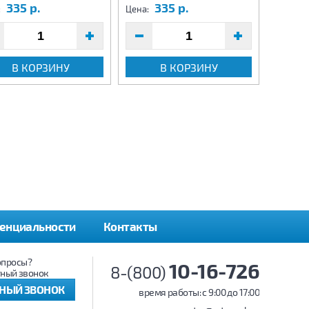
335 р.
335 р.
3
:
Цена:
Цена:
В КОРЗИНУ
В КОРЗИНУ
енциальности
Контакты
опросы?
10-16-726
8-(800)
ный звонок
ТНЫЙ ЗВОНОК
время работы: c 9:00 до 17:00