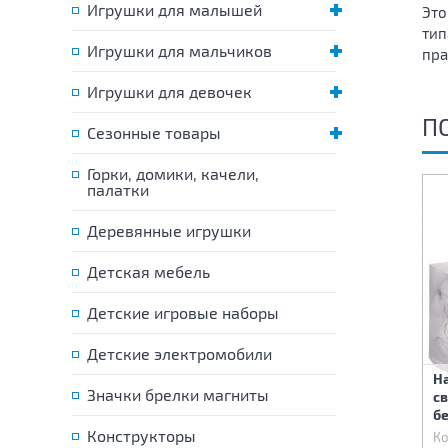
Игрушки для малышей
Это
тип
Игрушки для мальчиков
пра
Игрушки для девочек
П
Сезонные товары
Горки, домики, качели,
палатки
Деревянные игрушки
Детская мебель
Детские игровые наборы
Детские электромобили
Набор новогодних шаров
Набор новогодних шаров
Н
Значки брелки магниты
светящихся 10 шт 6 см
светящихся 10 шт 6 см
св
Красных 207 см
Голубых 207 см
бе
Конструкторы
Код:
68251
Код:
68252
Ко