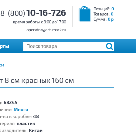
Позиций:
0
10-16-726
8-(800)
Товаров:
0
Сумма:
0 р.
время работы: c 9:00 до 17:00
operator@art-mark.ru
арты
см
 8 см красных 160 см
:
68245
личие:
Много
-во в коробке:
48
териал:
пластик
оизводитель:
Китай