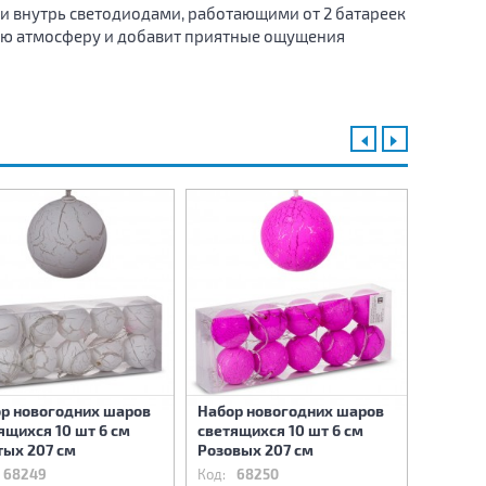
и внутрь светодиодами, работающими от 2 батареек
нюю атмосферу и добавит приятные ощущения
р новогодних шаров
Набор новогодних шаров
Набор 
ящихся 10 шт 6 см
светящихся 10 шт 6 см
светящи
ых 207 см
Розовых 207 см
Красны
68249
Код:
68250
Код:
68