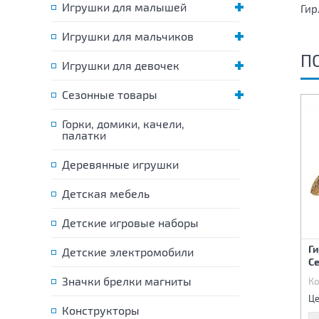
Игрушки для малышей
Гир
Игрушки для мальчиков
П
Игрушки для девочек
Сезонные товары
Горки, домики, качели,
палатки
Деревянные игрушки
Детская мебель
Детские игровые наборы
Гирлянда Бабочка 18 ламп
Гирлянда Снежинки 40 см
Г
Детские электромобили
4,5 метра
Се
Значки брелки магниты
Код:
52670
Код:
67748
Ко
585 р.
310 р.
Цена:
Цена:
Це
Конструкторы