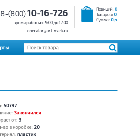
Позиций:
0
10-16-726
8-(800)
Товаров:
0
Сумма:
0 р.
время работы: c 9:00 до 17:00
operator@art-mark.ru
арты
:
50797
личие:
Закончился
раст от:
3
-во в коробке:
20
териал:
пластик