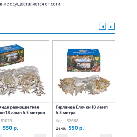
ние осуществляется от сети.
янда разноцветная
Гирлянда Ёлочки 18 ламп
Гирлян
ки 18 ламп 4,5 метров
4,5 метра
4,5 мет
51023
Код:
52668
Код:
5
550 р.
550 р.
5
:
Цена:
Цена: