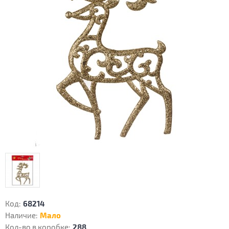
Код:
68214
Наличие:
Мало
Кол-во в коробке:
288