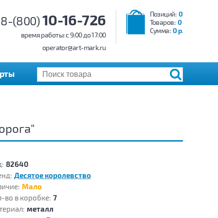
Позиций:
0
10-16-726
8-(800)
Товаров:
0
Сумма:
0 р.
время работы: c 9:00 до 17:00
operator@art-mark.ru
арты
орога"
:
82640
енд:
Десятое королевство
личие:
Мало
-во в коробке:
7
териал:
металл