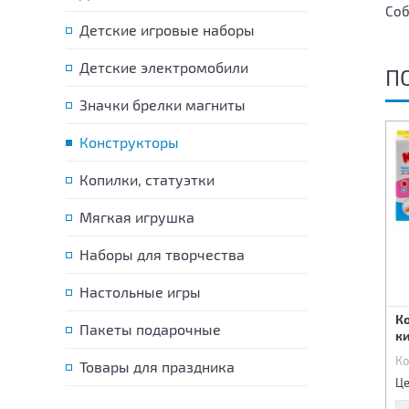
Соб
Детские игровые наборы
Детские электромобили
П
Значки брелки магниты
Конструкторы
Копилки, статуэтки
Мягкая игрушка
Наборы для творчества
Настольные игры
Мягкие кирпичики с
ионами серебра
Конструктор пластиковый
К
конструктор «Extra» 12
Пакеты подарочные
"Сафари" 20 дет
ки
деталей
Код:
82715
Код:
82736
Ко
Товары для праздника
685 р.
830 р.
Цена:
Цена:
Це