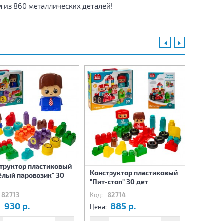
из 860 металлических деталей!
труктор пластиковый
Конструктор пластиковый
Констр
ёлый паровозик" 30
"Пит-стоп" 30 дет
"Сафари
82713
Код:
82714
Код:
82
930 р.
885 р.
6
:
Цена:
Цена: