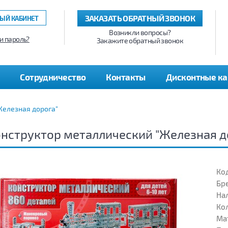
ЗАКАЗАТЬ ОБРАТНЫЙ ЗВОНОК
ЫЙ КАБИНЕТ
Возникли вопросы?
и пароль?
Закажите обратный звонок
Сотрудничество
Контакты
Дисконтные к
Железная дорога"
нструктор металлический "Железная д
Код
Бр
На
Кол
Ма