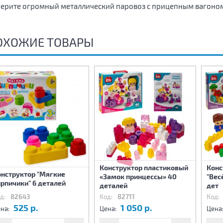
ерите огромный металлический паровоз с прицепным вагоном 
ОХОЖИЕ ТОВАРЫ
Конструктор пластиковый
Конс
онструктор "Мягкие
«Замок принцессы» 40
"Вес
рпичики" 6 деталей
деталей
дет
д:
82643
Код:
82711
Код:
525 р.
1 050 р.
на:
Цена:
Цена