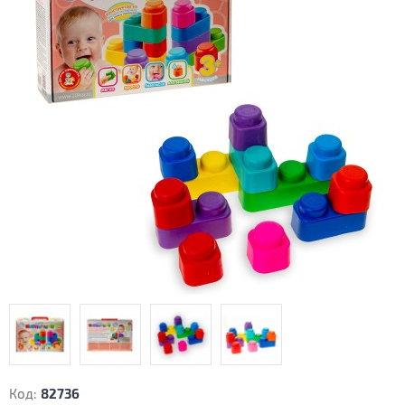
Код:
82736