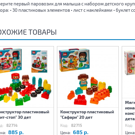
ерите первый паровозик для малыша с набором детского круп
ора: • 30 пластиковых элементов • лист с наклейками • буклет 
ОХОЖИЕ ТОВАРЫ
Мягк
иона
онструктор пластиковый
Конструктор пластиковый
конс
ит-стоп" 30 дет
"Сафари" 20 дет
дета
д:
82714
Код:
82715
Код:
885 р.
685 р.
на:
Цена:
Цена