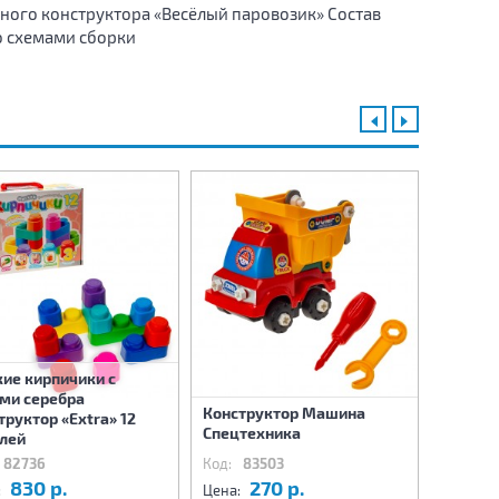
ного конструктора «Весёлый паровозик» Состав
со схемами сборки
ие кирпичики с
ми серебра
Конструктор Машина
Констр
труктор «Extra» 12
Спецтехника
Спецте
лей
82736
Код:
83503
Код:
8
830 р.
270 р.
8
:
Цена:
Цена: