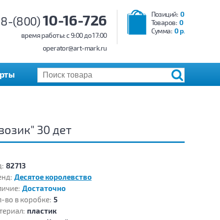
Позиций:
0
10-16-726
8-(800)
Товаров:
0
Сумма:
0 р.
время работы: c 9:00 до 17:00
operator@art-mark.ru
арты
озик" 30 дет
:
82713
енд:
Десятое королевство
личие:
Достаточно
-во в коробке:
5
териал:
пластик