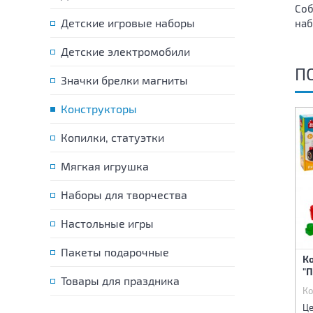
Соб
Детские игровые наборы
наб
Детские электромобили
П
Значки брелки магниты
Конструкторы
Копилки, статуэтки
Мягкая игрушка
Наборы для творчества
Настольные игры
Пакеты подарочные
Конструктор Машина
Конструктор Самолет/
К
Спецтехника
Вертолёт
"П
Товары для праздника
Код:
83504
Код:
83505
Ко
825 р.
370 р.
Цена:
Цена:
Це