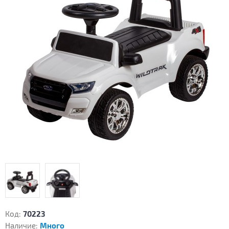
Код:
70223
Наличие:
Много