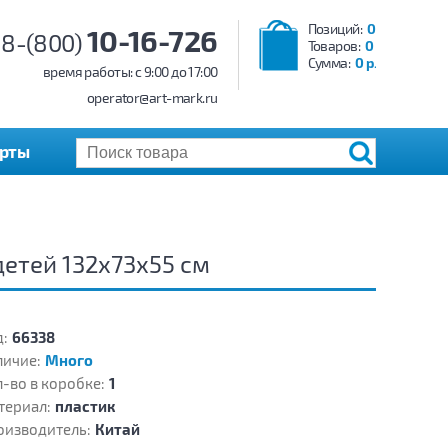
Позиций:
0
10-16-726
8-(800)
Товаров:
0
Сумма:
0 р.
время работы: c 9:00 до 17:00
operator@art-mark.ru
арты
етей 132х73х55 см
:
66338
личие:
Много
-во в коробке:
1
териал:
пластик
оизводитель:
Китай