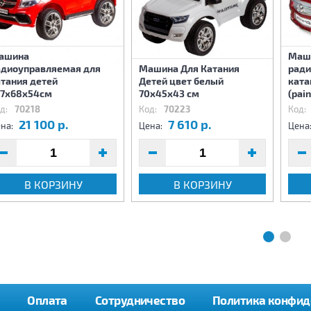
ашина
Маш
адиоуправляемая для
Машина Для Катания
ради
атания детей
Детей цвет белый
ката
07х68х54см
70х45х43 см
(pai
д:
70218
Код:
70223
Код:
21 100 р.
7 610 р.
на:
Цена:
Цена
В КОРЗИНУ
В КОРЗИНУ
Оплата
Сотрудничество
Политика конфид