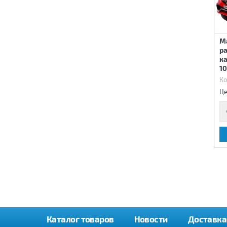
Машина
Машина
М
радиоуправляемая для
радиоуправляемая для
р
катания детей черная
катания детей 117х64,3х45
к
134х81х77 см
см
1
Код:
66310
Код:
66278
Ко
32 900 р.
28 400 р.
Цена:
Цена:
Це
В КОРЗИНУ
В КОРЗИНУ
Каталог товаров
Новости
Доставка