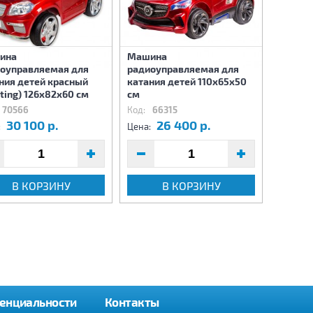
ина
Машина
Машин
оуправляемая для
радиоуправляемая для
радиоу
ния детей красный
катания детей 110х65х50
катани
nting) 126х82х60 см
см
134х81
70566
Код:
66315
Код:
66
30 100 р.
26 400 р.
3
:
Цена:
Цена:
В КОРЗИНУ
В КОРЗИНУ
енциальности
Контакты