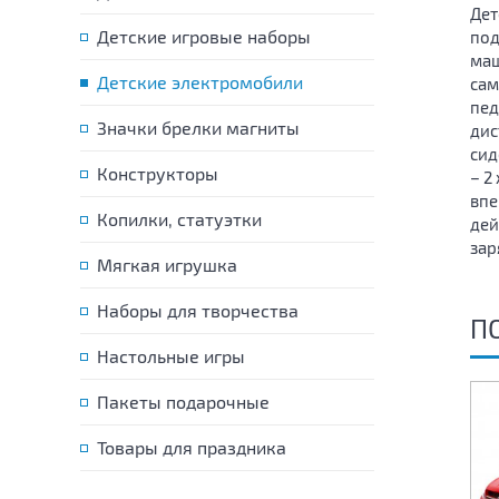
Дет
Детские игровые наборы
под
маш
Детские электромобили
сам
пед
Значки брелки магниты
дис
сид
Конструкторы
– 2
впе
Копилки, статуэтки
дей
зар
Мягкая игрушка
Наборы для творчества
П
Настольные игры
Пакеты подарочные
Товары для праздника