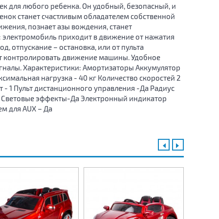
к для любого ребенка. Он удобный, безопасный, и
бенок станет счастливым обладателем собственной
жения, познает азы вождения, станет
: электромобиль приходит в движение от нажатия
, отпускание – остановка, или от пульта
т контролировать движение машины. Удобное
сигналы. Характеристики: Амортизаторы Аккумулятор
аксимальная нагрузка - 40 кг Количество скоростей 2
т - 1 Пульт дистанционного управления -Да Радиус
Да Световые эффекты-Да Электронный индикатор
ем для AUX – Да