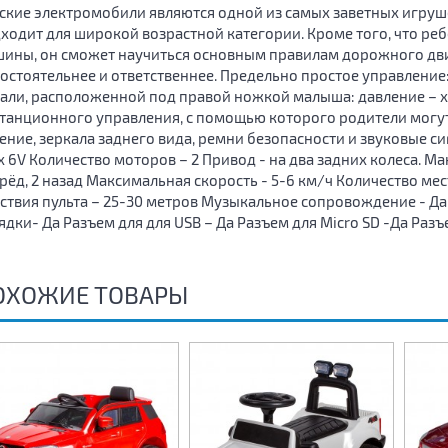
ские электромобили являются одной из самых заветных игруше
ходит для широкой возрастной категории. Кроме того, что ре
ины, он сможет научиться основным правилам дорожного дви
остоятельнее и ответственнее. Предельно простое управление
али, расположенной под правой ножкой малыша: давление – ход
танционного управления, с помощью которого родители могу
ение, зеркала заднего вида, ремни безопасности и звуковые 
 х 6V Количество моторов – 2 Привод - на два задних колеса. М
рёд, 2 назад Максимальная скорость - 5-6 км/ч Количество мес
ствия пульта – 25-30 метров Музыкальное сопровождение - 
ядки- Да Разъем для для USB – Да Разъем для Micro SD -Да Разъ
ОХОЖИЕ ТОВАРЫ