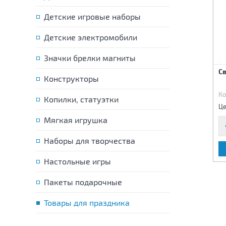
Детские игровые наборы
Детские электромобили
Значки брелки магниты
Гирлянда- буквы С ДР с
Галстук С ДР Клоун 8 шт
С
Конструкторы
шарами 240 см
Код:
17232
Код:
17746
Ко
Копилки, статуэтки
175 р.
120 р.
Цена:
Цена:
Це
Мягкая игрушка
Наборы для творчества
В КОРЗИНУ
В КОРЗИНУ
Настольные игры
Пакеты подарочные
Товары для праздника