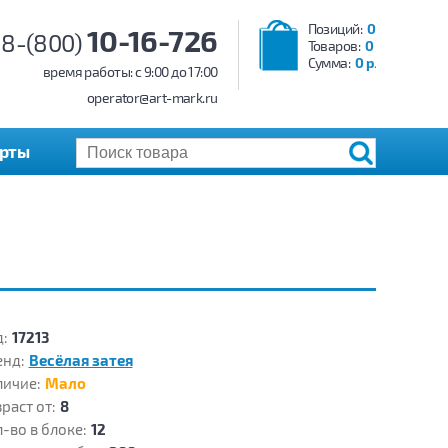
Позиций:
0
10-16-726
8-(800)
Товаров:
0
Сумма:
0 р.
время работы: c 9:00 до 17:00
operator@art-mark.ru
арты
:
17213
енд:
Весёлая затея
личие:
Мало
раст от:
8
-во в блоке:
12