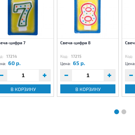
веча-цифра 7
Свеча-цифра 8
Свеч
д:
17214
Код:
17215
Код:
60 р.
65 р.
на:
Цена:
Цена
В КОРЗИНУ
В КОРЗИНУ