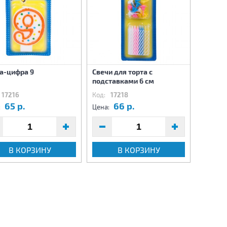
а-цифра 9
Свечи для торта с
Гирлянд
подставками 6 см
шарами
17216
Код:
17218
Код:
17
65 р.
66 р.
1
:
Цена:
Цена:
В КОРЗИНУ
В КОРЗИНУ