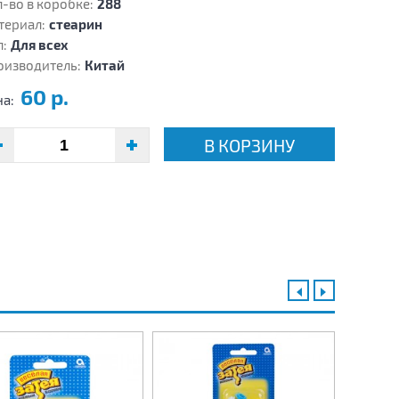
-во в коробке:
288
териал:
стеарин
:
Для всех
оизводитель:
Китай
60 р.
на:
В КОРЗИНУ