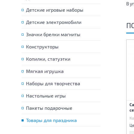
В у
Детские игровые наборы
Детские электромобили
П
Значки брелки магниты
Конструкторы
Копилки, статуэтки
Мягкая игрушка
Наборы для творчества
Настольные игры
Салфетка С днем
Стакан бумажный С днем
С
рождения Лунтик 25см
рождения Лунтик 250мл
Пакеты подарочные
с
12шт
6шт
Код:
84005
Код:
84006
Ко
Товары для праздника
115 р.
90 р.
Цена:
Цена:
Це