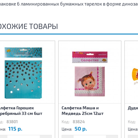
паковке 6 ламинированных бумажных тарелок в форме динозав
ОХОЖИЕ ТОВАРЫ
алфетка Горошек
Салфетка Маша и
Дудк
еребряный 33 см 6шт
Медведь 25см 12шт
д:
83801
Код:
83824
Код:
115 р.
50 р.
на:
Цена:
Цена