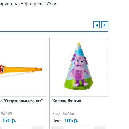
рика, размер тарелок 25см.
Салфет
а "Спортивный фанат"
Колпак Лунтик
рожден
12шт
84003
Код:
84004
Код:
8
170 р.
105 р.
1
:
Цена:
Цена: