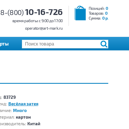
Позиций:
0
10-16-726
8-(800)
Товаров:
0
Сумма:
0 р.
время работы: c 9:00 до 17:00
operator@art-mark.ru
арты
:
83729
енд:
Весёлая затея
личие:
Много
териал:
картон
оизводитель:
Китай