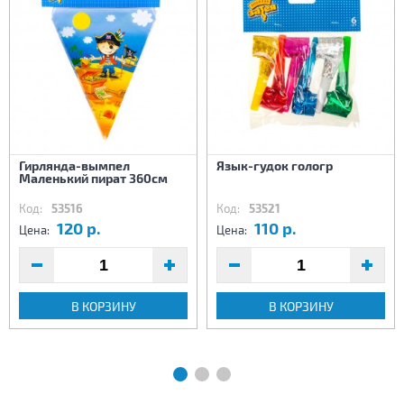
Гирлянда-вымпел
Язык-гудок гологр
Маленький пират 360см
Код:
53516
Код:
53521
120 р.
110 р.
Цена:
Цена:
В КОРЗИНУ
В КОРЗИНУ