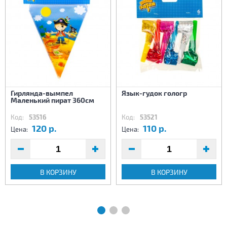
Гирлянда-вымпел
Язык-гудок гологр
Маленький пират 360см
Код:
53516
Код:
53521
120 р.
110 р.
Цена:
Цена:
В КОРЗИНУ
В КОРЗИНУ