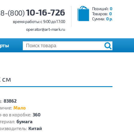
Позиций:
0
10-16-726
8-(800)
Товаров:
0
Сумма:
0 р.
время работы: c 9:00 до 17:00
operator@art-mark.ru
арты
 см
:
83862
личие:
Мало
-во в коробке:
360
териал:
бумага
оизводитель:
Китай