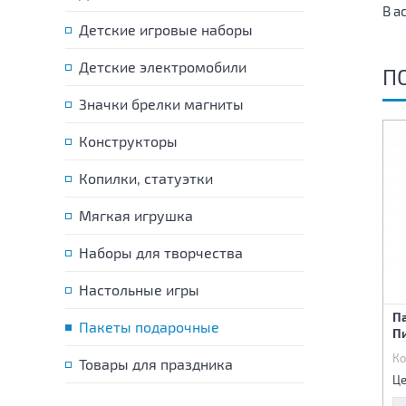
В а
Детские игровые наборы
Детские электромобили
П
Значки брелки магниты
Конструкторы
Копилки, статуэтки
Мягкая игрушка
Наборы для творчества
Настольные игры
Пакет подарочный
Пакет подарочный Мишка
П
Цветочный принт 31х40х12
Пакеты подарочные
с подарком 31х40х12 см
П
см
Код:
83868
Код:
83869
Ко
Товары для праздника
135 р.
135 р.
Цена:
Цена:
Це