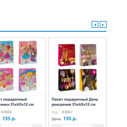
т подарочный
Пакет подарочный День
Пакет 
онки 31х40х12 см
рождения 31х40х12 см
с пода
83866
Код:
83867
Код:
8
135 р.
135 р.
1
:
Цена:
Цена: