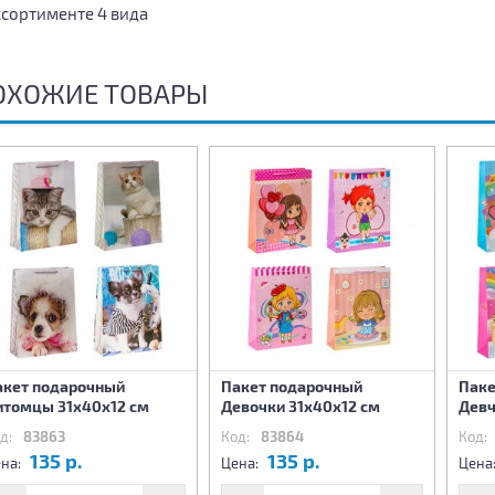
ссортименте 4 вида
ОХОЖИЕ ТОВАРЫ
акет подарочный
Пакет подарочный
Паке
итомцы 31х40х12 см
Девочки 31х40х12 см
Девч
д:
83863
Код:
83864
Код:
135 р.
135 р.
на:
Цена:
Цена