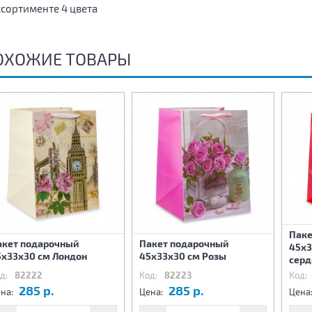
ссортименте 4 цвета
ОХОЖИЕ ТОВАРЫ
Паке
акет подарочный
Пакет подарочный
45х3
5х33х30 см Лондон
45х33х30 см Розы
сер
д:
82222
Код:
82223
Код:
285 р.
285 р.
на:
Цена:
Цена