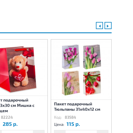
т подарочный
Пакет подарочный
Пакет 
3х30 см Мишка с
Тюльпаны 31х40х12 см
Лаванд
дцем
82224
Код:
83584
Код:
83
285 р.
115 р.
1
:
Цена:
Цена: