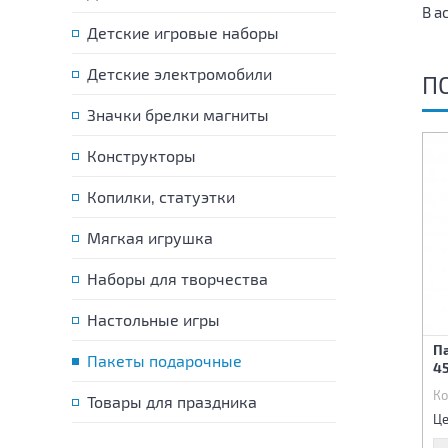
В а
Детские игровые наборы
Детские электромобили
П
Значки брелки магниты
Конструкторы
Копилки, статуэтки
Мягкая игрушка
Наборы для творчества
Настольные игры
Пакет подарочный
Пакет подарочный
П
Цветочный натюрморт
Пакеты подарочные
Лаванда 31х40х12 см
4
31х40х12 см
Код:
83585
Код:
83587
Ко
Товары для праздника
115 р.
115 р.
Цена:
Цена:
Це