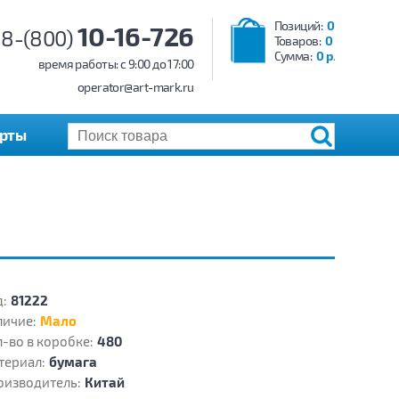
Позиций:
0
10-16-726
8-(800)
Товаров:
0
Сумма:
0 р.
время работы: c 9:00 до 17:00
operator@art-mark.ru
арты
:
81222
личие:
Мало
-во в коробке:
480
териал:
бумага
оизводитель:
Китай