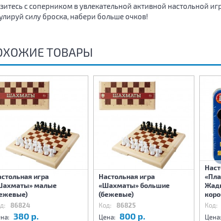
зитесь с соперником в увлекательной активной настольной иг
улируй силу броска, набери больше очков!
ОХОЖИЕ ТОВАРЫ
Наст
астольная игра
Настольная игра
«Пла
Шахматы» малые
«Шахматы» большие
Жадн
бежевые)
(бежевые)
коро
д:
86824
Код:
86825
Код:
380 р.
800 р.
на:
Цена:
Цена