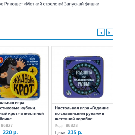
ре Рикошет «Меткий стрелок»! Запускай фишки,
ольная игра
стиковые кубики.
Настольная игра «Гадание
Настол
ый крот» в жестяной
по славянским рунам» в
«Новос
бочке
жестяной коробке
коробк
86827
Код:
86828
Код:
8
220 р.
235 р.
2
:
Цена:
Цена: