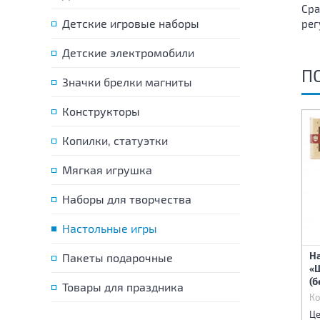
Сра
Детские игровые наборы
рег
Детские электромобили
П
Значки брелки магниты
Конструкторы
Копилки, статуэтки
Мягкая игрушка
Наборы для творчества
Настольные игры
Настольная игра
Настольная игра
«Пластиковые кубики.
Н
Пакеты подарочные
«Новосёлы» в жестяной
Сказки Лукоморья»
«
коробке
(жестяная коробочка)
(
Товары для праздника
Код:
86829
Код:
86830
Ко
250 р.
250 р.
Цена:
Цена:
Це