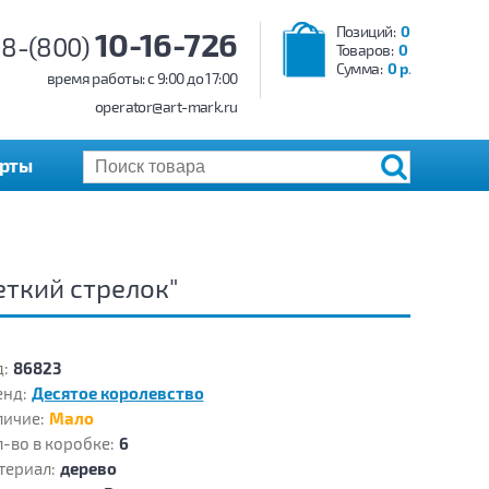
Позиций:
0
10-16-726
8-(800)
Товаров:
0
Сумма:
0 р.
время работы: c 9:00 до 17:00
operator@art-mark.ru
арты
еткий стрелок"
:
86823
енд:
Десятое королевство
личие:
Мало
-во в коробке:
6
териал:
дерево