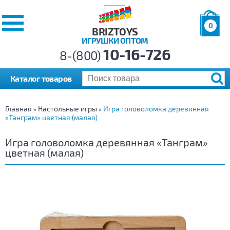
0
BRIZTOYS
ИГРУШКИ ОПТОМ
Позиций:
10-16-726
Товаров:
8-(800)
Сумма:
0
р.
Каталог товаров
Главная
Настольные игры
Игра головоломка деревянная
»
»
«Танграм» цветная (малая)
Игра головоломка деревянная «Танграм»
цветная (малая)