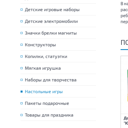
В н
Детские игровые наборы
рас
реб
Детские электромобили
пер
Значки брелки магниты
П
Конструкторы
Копилки, статуэтки
Мягкая игрушка
Наборы для творчества
Настольные игры
Пакеты подарочные
Домашняя лаборатория
Пазл Бавария Замок
Товары для праздника
Д
Юный физик Энергия 71
Нойшванштайн 1000
"Ю
предмет
деталей