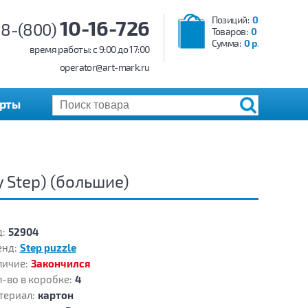
Позиций:
0
10-16-726
8-(800)
Товаров:
0
Сумма:
0 р.
время работы: c 9:00 до 17:00
operator@art-mark.ru
арты
 Step) (большие)
:
52904
енд:
Step puzzle
личие:
Закончился
-во в коробке:
4
териал:
картон