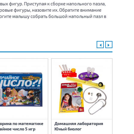
вых фигур. Приступая к сборке напольного пазла,
ровые фигуры, назовите их. Обратите внимание
омогите малышу собрать большой напольный пазл в
Домашн
орина по математике
Домашняя лаборатория
Юный ф
айное число 5 игр
Юный биолог
предме