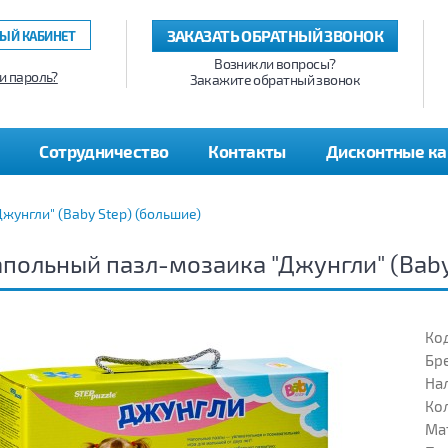
ЗАКАЗАТЬ ОБРАТНЫЙ ЗВОНОК
ЫЙ КАБИНЕТ
Возникли вопросы?
и пароль?
Закажите обратный звонок
Сотрудничество
Контакты
Дисконтные к
жунгли" (Baby Step) (большие)
польный пазл-мозаика "Джунгли" (Baby
Код
Бр
На
Кол
Ма