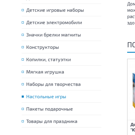
Дом
Детские игровые наборы
мож
рас
Детские электромобили
здо
Значки брелки магниты
П
Конструкторы
Копилки, статуэтки
Мягкая игрушка
Наборы для творчества
Настольные игры
Пакеты подарочные
Пазл Бавария Замок
Товары для праздника
Пазл Горное озеро 1000
Д
Нойшванштайн 1000
деталей
"
деталей