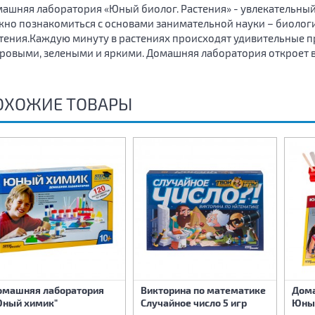
ашняя лаборатория «Юный биолог. Растения» - увлекательный
но познакомиться с основами занимательной науки – биологии,
тения.Каждую минуту в растениях происходят удивительные п
ровыми, зелеными и яркими. Домашняя лаборатория откроет в
ОХОЖИЕ ТОВАРЫ
омашняя лаборатория
Викторина по математике
Дома
Юный химик"
Случайное число 5 игр
Юны