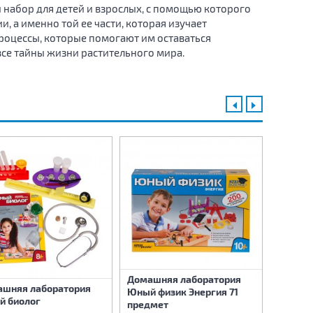
 набор для детей и взрослых, с помощью которого
 а именно той ее части, которая изучает
роцессы, которые помогают им оставаться
се тайны жизни растительного мира.
Домашняя лаборатория
Пазл Б
шняя лаборатория
Юный физик Энергия 71
Нойшва
й биолог
предмет
детале