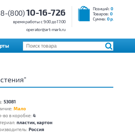
Позиций:
0
10-16-726
8-(800)
Товаров:
0
Сумма:
0 р.
время работы: c 9:00 до 17:00
operator@art-mark.ru
арты
стения"
:
53081
личие:
Мало
-во в коробке:
4
териал:
пластик, картон
оизводитель:
Россия