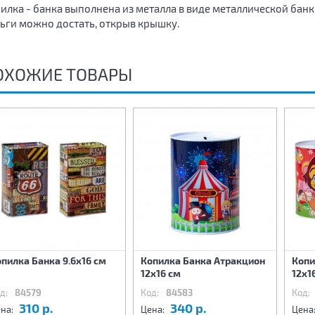
илка - банка выполнена из металла в виде металлической бан
ьги можно достать, открыв крышку.
ОХОЖИЕ ТОВАРЫ
пилка Банка 9.6х16 см
Копилка Банка Атракцион
Копи
12х16 см
12х1
д:
84579
Код:
84583
Код:
310 р.
340 р.
на:
Цена:
Цена