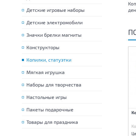
Коп
Детские игровые наборы
ден
Детские электромобили
П
Значки брелки магниты
Конструкторы
Копилки, статуэтки
Мягкая игрушка
Наборы для творчества
Настольные игры
Пакеты подарочные
Копилка Банка Единороги
Копилка Банка 12х16 см
Ко
10х15 см
Товары для праздника
Код:
84586
Код:
85010
Ко
255 р.
360 р.
Цена:
Цена:
Це