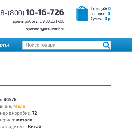
Позиций:
0
10-16-726
8-(800)
Товаров:
0
Сумма:
0 р.
время работы: c 9:00 до 17:00
operator@art-mark.ru
арты
:
84578
личие:
Мало
-во в коробке:
72
териал:
металл
оизводитель:
Китай