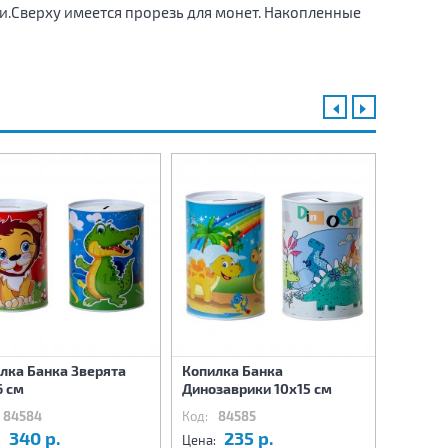
ки.Сверху имеется прорезь для монет. Накопленные
лка Банка Зверята
Копилка Банка
Копилк
6 см
Динозаврики 10х15 см
10х15 с
84584
Код:
84585
Код:
8
340 р.
235 р.
2
:
Цена:
Цена: