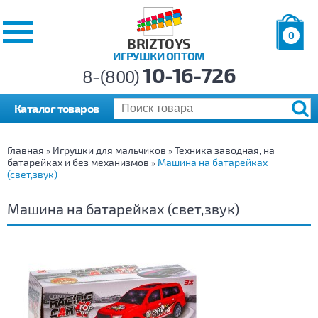
0
BRIZTOYS
ИГРУШКИ ОПТОМ
Позиций:
10-16-726
Товаров:
8-(800)
Сумма:
0
р.
Каталог товаров
Главная
Игрушки для мальчиков
Техника заводная, на
»
»
батарейках и без механизмов
Машина на батарейках
»
(свет,звук)
Машина на батарейках (свет,звук)