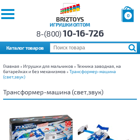
0
BRIZTOYS
ИГРУШКИ ОПТОМ
Позиций:
10-16-726
Товаров:
8-(800)
Сумма:
0
р.
Каталог товаров
Главная
Игрушки для мальчиков
Техника заводная, на
»
»
батарейках и без механизмов
Трансформер-машина
»
(свет,звук)
Трансформер-машина (свет,звук)