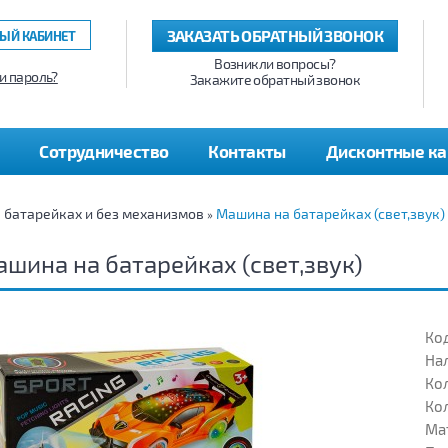
ЗАКАЗАТЬ ОБРАТНЫЙ ЗВОНОК
ЫЙ КАБИНЕТ
Возникли вопросы?
и пароль?
Закажите обратный звонок
Сотрудничество
Контакты
Дисконтные к
а батарейках и без механизмов
Машина на батарейках (свет,звук)
»
шина на батарейках (свет,звук)
Код
На
Кол
Кол
Ма