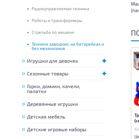
Маш
Радиоуправляемая техника
(па
Роботы и трансформеры
П
Стрельба по мишени
Техника заводная, на батарейках и
без механизмов
Игрушки для девочек
Сезонные товары
Горки, домики, качели,
палатки
Деревянные игрушки
Машина на батарейках
Машина на батарейках
Т
Детская мебель
(свет,звук)
(свет,звук)
(с
Детские игровые наборы
Код:
79675
Код:
79745
Ко
570 р.
590 р.
Цена:
Цена:
Це