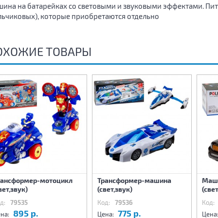
ина на батарейках со световыми и звуковыми эффектами. Пит
льчиковых), которые приобретаются отдельно
ОХОЖИЕ ТОВАРЫ
рансформер-мотоцикл
Трансформер-машина
Маши
вет,звук)
(свет,звук)
(свет
д:
79535
Код:
79536
Код:
895 р.
775 р.
на:
Цена:
Цена