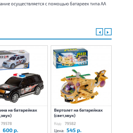
ание осуществляется с помощью батареек типа АА
на на батарейках
Вертолет на батарейках
Машина
,звук)
(свет,звук)
(свет,з
79578
Код:
79582
Код:
79
600 р.
545 р.
5
:
Цена:
Цена: