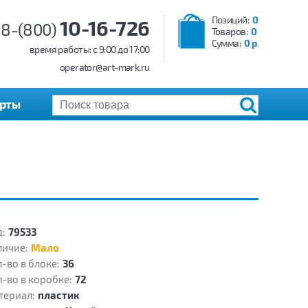
Позиций:
0
10-16-726
8-(800)
Товаров:
0
Сумма:
0 р.
время работы: c 9:00 до 17:00
operator@art-mark.ru
арты
:
79533
личие:
Мало
-во в блоке:
36
-во в коробке:
72
териал:
пластик