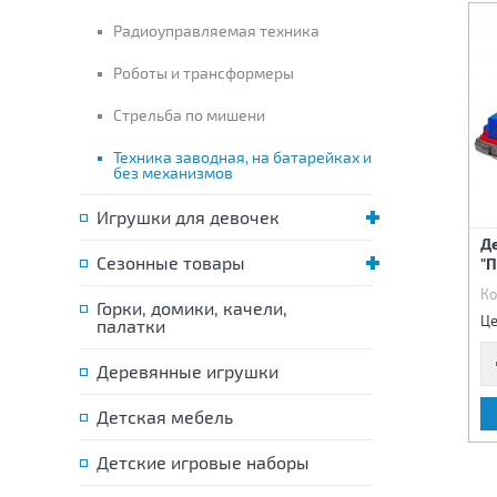
Радиоуправляемая техника
Роботы и трансформеры
Стрельба по мишени
Техника заводная, на батарейках и
без механизмов
Игрушки для девочек
Игрушка "Детский
Игрушка "Детский
Д
автомобиль" (Самосвал
Сезонные товары
автомобиль" (Крош)
"П
эконом)
Код:
76349
Код:
76350
Ко
Горки, домики, качели,
235 р.
770 р.
Цена:
Цена:
Це
палатки
Деревянные игрушки
В КОРЗИНУ
В КОРЗИНУ
Детская мебель
Детские игровые наборы