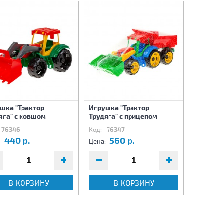
шка "Трактор
Игрушка "Трактор
Игрушк
яга" с ковшом
Трудяга" с прицепом
автомо
76346
Код:
76347
Код:
7
440 р.
560 р.
2
:
Цена:
Цена:
В КОРЗИНУ
В КОРЗИНУ