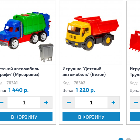
етский автомобиль
Игрушка "Детский
Игру
рофи" (Мусоровоз)
автомобиль" (Бизон)
Труд
д:
76341
Код:
76342
Код:
1 440 р.
1 220 р.
на:
Цена:
Цена
В КОРЗИНУ
В КОРЗИНУ