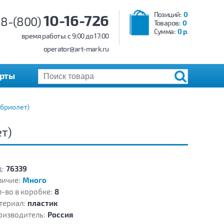
Позиций:
0
10-16-726
8-(800)
Товаров:
0
Сумма:
0 р.
время работы: c 9:00 до 17:00
operator@art-mark.ru
арты
абриолет)
т)
:
76339
личие:
Много
-во в коробке:
8
териал:
пластик
оизводитель:
Россия