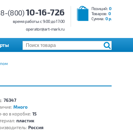
Позиций:
0
10-16-726
8-(800)
Товаров:
0
Сумма:
0 р.
время работы: c 9:00 до 17:00
operator@art-mark.ru
арты
епом
:
76347
личие:
Много
-во в коробке:
15
териал:
пластик
оизводитель:
Россия