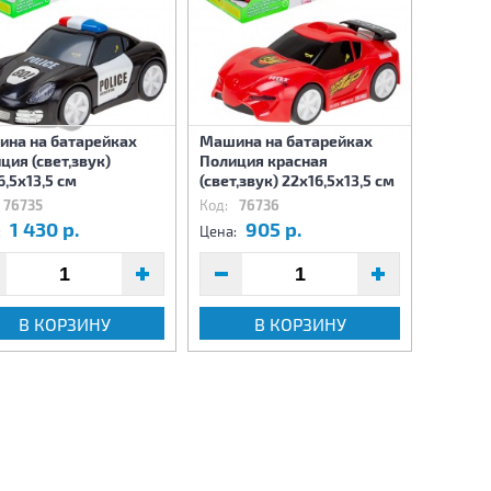
на на батарейках
Машина на батарейках
Детски
ция (свет,звук)
Полиция красная
"Молни
6,5х13,5 см
(свет,звук) 22х16,5х13,5 см
76735
Код:
76736
Код:
76
1 430 р.
905 р.
4
:
Цена:
Цена:
В КОРЗИНУ
В КОРЗИНУ