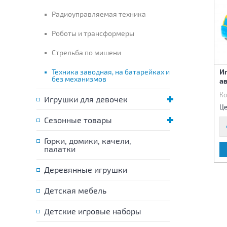
Радиоуправляемая техника
Роботы и трансформеры
Стрельба по мишени
Детский автомобиль
Техника заводная, на батарейках и
Грузовик
И
без механизмов
"Молния"
ав
Код:
76991
Код:
76992
Ко
Игрушки для девочек
470 р.
1 060 р.
Цена:
Цена:
Це
Сезонные товары
Горки, домики, качели,
палатки
В КОРЗИНУ
В КОРЗИНУ
Деревянные игрушки
Детская мебель
Детские игровые наборы