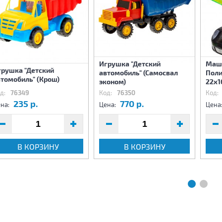
Игрушка "Детский
Маши
грушка "Детский
автомобиль" (Самосвал
Поли
томобиль" (Крош)
эконом)
22х1
д:
76349
Код:
76350
Код:
235 р.
770 р.
на:
Цена:
Цена
В КОРЗИНУ
В КОРЗИНУ