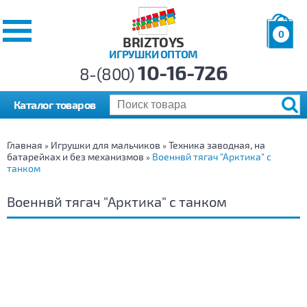
0
BRIZTOYS
ИГРУШКИ ОПТОМ
Позиций:
10-16-726
Товаров:
8-(800)
Сумма:
0
р.
Каталог товаров
Главная
Игрушки для мальчиков
Техника заводная, на
»
»
батарейках и без механизмов
Военнвй тягач "Арктика" с
»
танком
Военнвй тягач "Арктика" с танком