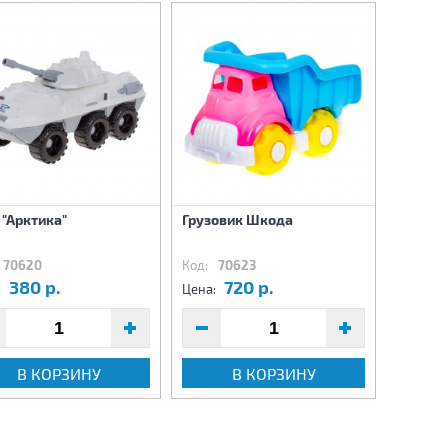
"Арктика"
Грузовик Шкода
Машина
1:20 (св
70620
Код:
70623
Код:
7
380 р.
720 р.
4
:
Цена:
Цена:
В КОРЗИНУ
В КОРЗИНУ