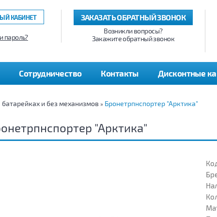
ЗАКАЗАТЬ ОБРАТНЫЙ ЗВОНОК
ЫЙ КАБИНЕТ
Возникли вопросы?
и пароль?
Закажите обратный звонок
Сотрудничество
Контакты
Дисконтные к
а батарейках и без механизмов
Бронетрпнспортер "Арктика"
»
онетрпнспортер "Арктика"
Код
Бр
На
Кол
Ма