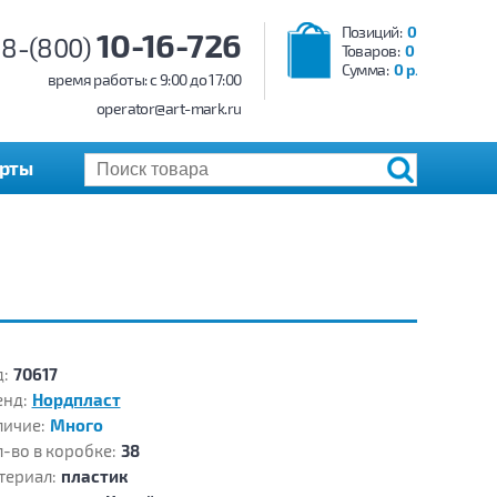
Позиций:
0
10-16-726
8-(800)
Товаров:
0
Сумма:
0 р.
время работы: c 9:00 до 17:00
operator@art-mark.ru
арты
:
70617
енд:
Нордпласт
личие:
Много
-во в коробке:
38
териал:
пластик