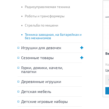
Радиоуправляемая техника
Роботы и трансформеры
Стрельба по мишени
Техника заводная, на батарейках и
без механизмов
Игрушки для девочек
Машина на батарейках
Трансформер-машина
Ве
Сезонные товары
1:20 (свет, звук)
Код:
73926
Код:
74051
Ко
Горки, домики, качели,
480 р.
660 р.
Цена:
Цена:
Це
палатки
Деревянные игрушки
В КОРЗИНУ
В КОРЗИНУ
Детская мебель
Детские игровые наборы