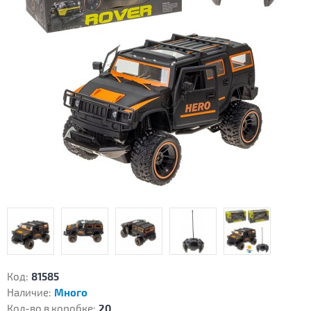
Код:
81585
Наличие:
Много
Кол-во в коробке:
20