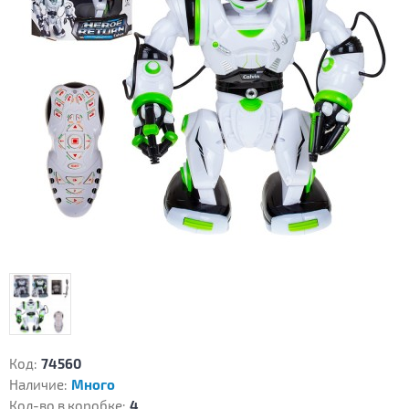
Код:
74560
Наличие:
Много
Кол-во в коробке:
4