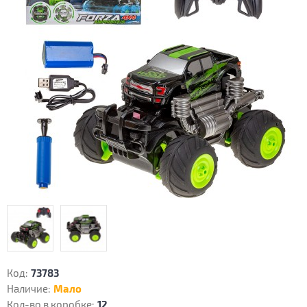
Код:
73783
Наличие:
Мало
Кол-во в коробке:
12