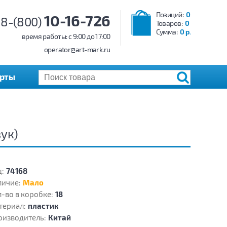
Позиций:
0
10-16-726
8-(800)
Товаров:
0
Сумма:
0 р.
время работы: c 9:00 до 17:00
operator@art-mark.ru
арты
вук)
:
74168
личие:
Мало
-во в коробке:
18
териал:
пластик
оизводитель:
Китай