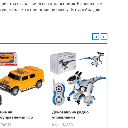
вигаться в различных направлениях. В комплекте
существляется при помощи пульта. Батарейка для
ина на
Динозавр на радио
Робот 
оуправлении 1:16
управлении
интера
74213
Код:
74559
Код:
7