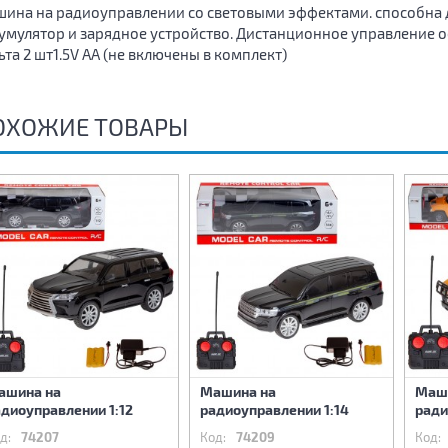
ина на радиоуправлении со световыми эффектами. способна д
умулятор и зарядное устройство. Дистанционное управление о
ьта 2 шт1.5V AA (не включены в комплект)
ОХОЖИЕ ТОВАРЫ
ашина на
Машина на
Маш
диоуправлении 1:12
радиоуправлении 1:14
ради
д:
74207
Код:
74209
Код: