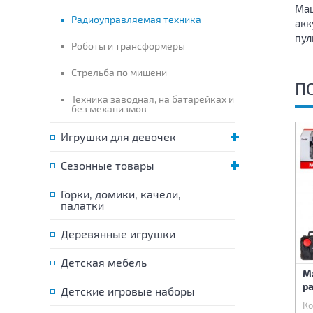
Маш
Радиоуправляемая техника
акк
пул
Роботы и трансформеры
Стрельба по мишени
П
Техника заводная, на батарейках и
без механизмов
Игрушки для девочек
Сезонные товары
Горки, домики, качели,
палатки
Деревянные игрушки
Детская мебель
Машина на
Робот радиоупровляемый
М
радиоуправлении (USB,
интерактивный
ра
свет, звук)
Детские игровые наборы
Код:
74560
Код:
74602
Ко