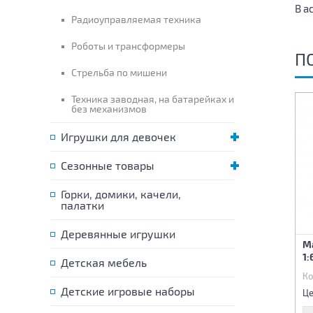
В а
Радиоуправляемая техника
Роботы и трансформеры
П
Стрельба по мишени
Техника заводная, на батарейках и
без механизмов
Игрушки для девочек
Сезонные товары
Горки, домики, качели,
палатки
Деревянные игрушки
Набор металлических
Набор металлических
М
машин + дорожные знаки
машин Полиция 12 шт
1:
3 шт
Детская мебель
Код:
84334
Код:
84752
Ко
1 020 р.
235 р.
Детские игровые наборы
Цена:
Цена:
Це