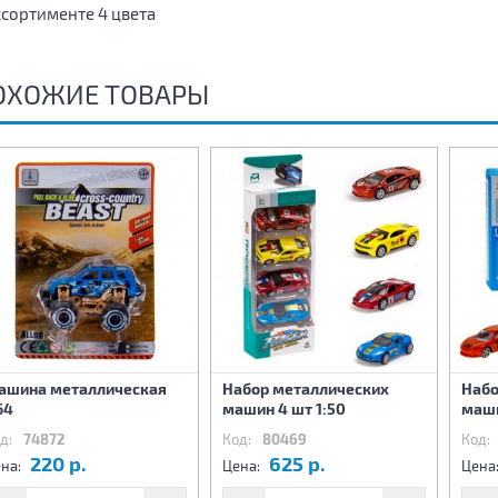
ссортименте 4 цвета
ОХОЖИЕ ТОВАРЫ
ашина металлическая
Набор металлических
Набо
64
машин 4 шт 1:50
маши
д:
74872
Код:
80469
Код:
220 р.
625 р.
на:
Цена:
Цена