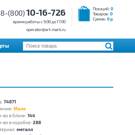
Позиций:
0
10-16-726
8-(800)
Товаров:
0
Сумма:
0 р.
время работы: c 9:00 до 17:00
operator@art-mark.ru
арты
:
74871
личие:
Мало
-во в блоке:
144
-во в коробке:
288
териал:
металл