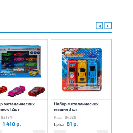
р металлических
Набор металлических
Набор 
нок 12шт
машин 3 шт
машин 
82174
Код:
84328
Код:
8
1 410 р.
81 р.
1
:
Цена:
Цена: