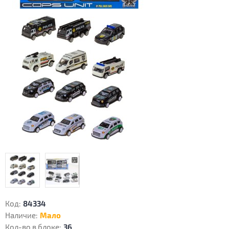
Код:
84334
Наличие:
Мало
Кол-во в блоке:
36