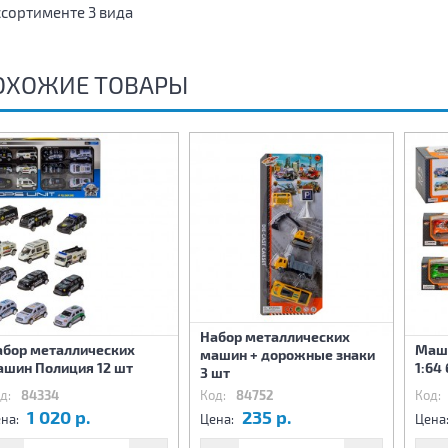
ссортименте 3 вида
ОХОЖИЕ ТОВАРЫ
Набор металлических
абор металлических
Маши
машин + дорожные знаки
ашин Полиция 12 шт
1:64
3 шт
д:
84334
Код:
84752
Код:
1 020 р.
235 р.
на:
Цена:
Цена