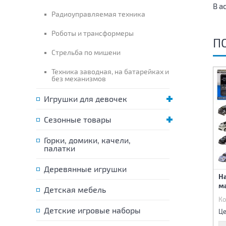
В а
Радиоуправляемая техника
Роботы и трансформеры
П
Стрельба по мишени
Техника заводная, на батарейках и
без механизмов
Игрушки для девочек
Сезонные товары
Горки, домики, качели,
палатки
Деревянные игрушки
Машина металлическая
Машина металлическая
Н
инерционная
инерционная
м
Детская мебель
Код:
87542
Код:
87543
Ко
420 р.
420 р.
Детские игровые наборы
Цена:
Цена:
Це