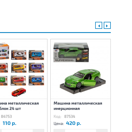
на металлическая
Машина металлическая
Машина
 блок 24 шт
инерционная
инерци
84753
Код:
87534
Код:
8
110 р.
420 р.
4
:
Цена:
Цена: