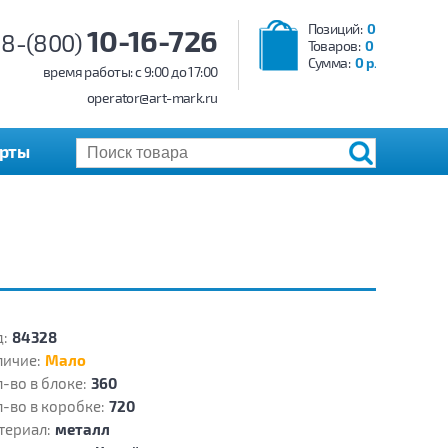
Позиций:
0
10-16-726
8-(800)
Товаров:
0
Сумма:
0 р.
время работы: c 9:00 до 17:00
operator@art-mark.ru
арты
:
84328
личие:
Мало
-во в блоке:
360
-во в коробке:
720
териал:
металл